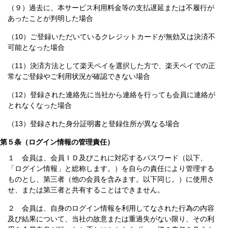
（９）過去に、本サービス利用料金等の支払遅延または不履行が
あったことが判明した場合
（10）ご登録いただいているクレジットカードが無効又は決済不
可能となった場合
（11）決済方法として楽天ペイを選択した方で、楽天ペイでの正
常なご登録やご利用状況が確認できない場合
（12）登録された連絡先に当社から連絡を行っても会員に連絡が
とれなくなった場合
（13）登録された身分証明書と登録住所が異なる場合
第５条（ログイン情報の管理責任）
１ 会員は、会員ＩＤ及びこれに対応するパスワード（以下、
「ログイン情報」と総称します。）を自らの責任により管理する
ものとし、第三者（他の会員を含みます。以下同じ。）に使用さ
せ、または第三者と共有することはできません。
２ 会員は、自身のログイン情報を利用してなされた行為の内容
及び結果について、当社の故意または重過失がない限り、その利