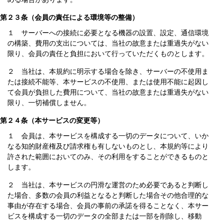
第２３条（会員の責任による環境等の整備）
１ サーバーへの接続に必要となる機器の設置、設定、通信環境
の構築、費用の支出については、当社の故意または重過失がない
限り、会員の責任と負担において行っていただくものとします。
２ 当社は、本規約に明示する場合を除き、サーバーの不使用ま
たは接続不能等、本サービスの不使用、または使用不能に起因し
て会員が負担した費用について、当社の故意または重過失がない
限り、一切補償しません。
第２４条（本サービスの変更等）
１ 会員は、本サービスを構成する一切のデータについて、いか
なる知的財産権及び請求権も有しないものとし、本規約等により
許された範囲においてのみ、その利用をすることができるものと
します。
２ 当社は、本サービスの円滑な運営のため必要であると判断し
た場合、多数の会員の利益となると判断した場合その他合理的な
事由が存在する場合、会員の事前の承諾を得ることなく、本サー
ビスを構成する一切のデータの全部または一部を削除し、移動