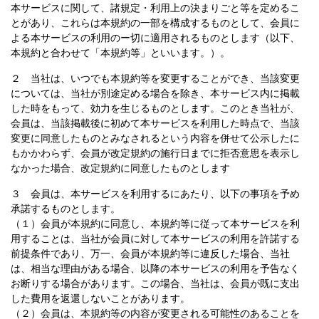
本サービスに関して、諸規定・利用上の決まりごと等を定めるこ
とがあり、これらは本規約の一部を構成するものとして、会員に
よる本サービスの利用のー切に適用されるものとします（以下、
本規約と合わせて「本規約等」といいます。）。
２ 当社は、いつでも本規約等を変更することができ、当該変更
については、当社が別途定める場合を除き、本サービス内に掲載
した時をもって、効力を生じるものとします。このとき当社が、
会員は、当該掲載後に初めて本サービスを利用した時点で、当該
変更に同意したものとみなされるという内容を併せて公示したに
もかかわらず、会員が改定規約の施行日までに拒否意思を表示し
なかった場合、改定規約に同意したものとします
３ 会員は、本サービスを利用するにあたり、以下の事項を予め
承諾するものとします。
（１）会員が本規約に同意し、本規約等に従って本サービスを利
用することは、当社が会員に対して本サービスの利用を許諾する
前提条件であり、万一、会員が本規約等に違反した場合、当社
は、相当な理由がある場合、以降の本サービスの利用を予告なく
お断りする場合があります。この場合、当社は、会員が既に支出
した費用を返還しないことがあります。
（２）会員は、本規約等の内容が変更される可能性のあることを