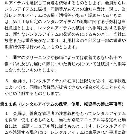
ルアイテムを選択して発送を依頼するものとします。会員からレ
ンタルアイテムに破損・汚損等があるとの通知を受け、現に、当
該レンタルアイテムに破損・汚損等があると認められるときに
は、第１１条所定のレンタルアイテムの返却に関する手数料は当
社負担とします。レンタルアイテムの破損・汚損等に対する救済
は、新たなレンタルアイテムの発送のみによるものとし、当社に
故意または重過失がない限り、利用料金の全部又は一部の返還や
損害賠償等は行われないものとします。
４ 通常のクリーニングや修繕によっては改善できない若干の
傷・汚れ及びお届けの際についた折じわについては破損・汚損等
に含まれないものとします。
５ 会員は、レンタルアイテムの在庫には限りがあり、在庫状況
によっては、同種の代替品が提供できない場合があることをあら
かじめ了解するものとします。
第１１条（レンタルアイテムの保管、使用、転貸等の禁止事項等）
１ 会員は、善良な管理者の注意義務をもってレンタルアイテム
を保管、使用するものとし、当社が別途マニュアル等を定めた場
合には、当該マニュアル等に従うものとします。レンタルアイテ
ムを洗濯する場合には、レンタルアイテムに表示された事項に従