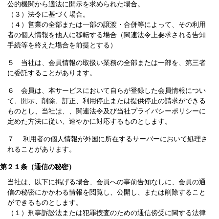
公的機関から適法に開示を求められた場合。
（３）法令に基づく場合。
（４）営業の全部または一部の譲渡・合併等によって、その利用
者の個人情報を他人に移転する場合（関連法令上要求される告知
手続等を終えた場合を前提とする）
５ 当社は、会員情報の取扱い業務の全部または一部を、第三者
に委託することがあります。
６ 会員は、本サービスにおいて自らが登録した会員情報につい
て、開示、削除、訂正、利用停止または提供停止の請求ができる
ものとし、当社は、、関連法令及び当社プライバシーポリシーに
定めた方法に従い、速やかに対応するものとします。
７ 利用者の個人情報が外国に所在するサーバーにおいて処理さ
れることがあります。
第２１条（通信の秘密）
当社は、以下に掲げる場合、会員への事前告知なしに、会員の通
信の秘密にかかわる情報を閲覧し、公開し、または削除すること
ができるものとします。
（１）刑事訴訟法または犯罪捜査のための通信傍受に関する法律