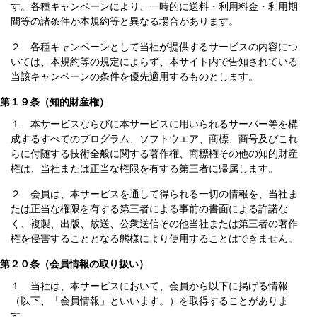
す。各種キャンペーンにより、一時的に送料・利用料金・利用期
間等の諸条件が本規約等と異なる場合があります。
２ 各種キャンペーンとして当社が提供するサービスの内容につ
いては、本規約等の規定によらず、本サイト内で告知されている
当該キャンペーンの条件を優先適用するものとします。
第１９条（知的財産権）
１ 本サービスならびに本サービスに用いられるサーバー等を構
成するすべてのプログラム、ソフトウエア、商標、商号及びこれ
らに付随する技術全般に関する著作権、商標権その他の知的財産
権は、当社または正当な権限を有する第三者に帰属します。
２ 会員は、本サービスを通して得られる一切の情報を、当社ま
たは正当な権限を有する第三者による事前の書面による許諾な
く、複製、出版、放送、公衆送信その他当社または第三者の著作
権を侵害することとなる態様により使用することはできません。
第２０条（会員情報の取り扱い）
１ 当社は、本サービスにおいて、会員から以下に掲げる情報
（以下、「会員情報」といいます。）を取得することがありま
す。