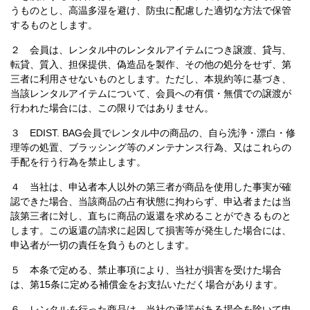
うものとし、高温多湿を避け、防虫に配慮した適切な方法で保管
するものとします。
２ 会員は、レンタル中のレンタルアイテムにつき譲渡、貸与、
転貸、質入、担保提供、偽造品を製作、その他の処分をせず、第
三者に利用させないものとします。ただし、本規約等に基づき、
当該レンタルアイテムについて、会員への有償・無償での譲渡が
行われた場合には、この限りではありません。
３ EDIST. BAG会員でレンタル中の商品の、自ら洗浄・漂白・修
理等の処置、ブラッシング等のメンテナンス行為、又はこれらの
手配を行う行為を禁止します。
４ 当社は、申込者本人以外の第三者が商品を使用した事実が確
認できた場合、当該商品の占有状態に拘わらず、申込者または当
該第三者に対し、直ちに商品の返還を求めることができるものと
します。この返還の請求に起因して損害等が発生した場合には、
申込者が一切の責任を負うものとします。
５ 本条で定める、禁止事項により、当社が損害を受けた場合
は、第15条に定める補償金をお支払いただく場合があります。
６ レンタルを行った商品は、当社の承諾がある場合を除いて申