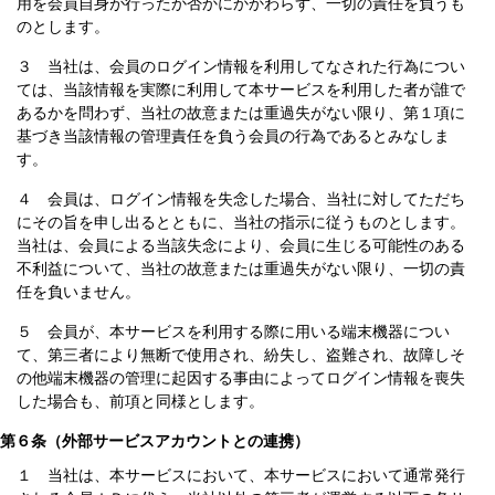
用を会員自身が行ったか否かにかかわらず、一切の責任を負うも
のとします。
３ 当社は、会員のログイン情報を利用してなされた行為につい
ては、当該情報を実際に利用して本サービスを利用した者が誰で
あるかを問わず、当社の故意または重過失がない限り、第１項に
基づき当該情報の管理責任を負う会員の行為であるとみなしま
す。
４ 会員は、ログイン情報を失念した場合、当社に対してただち
にその旨を申し出るとともに、当社の指示に従うものとします。
当社は、会員による当該失念により、会員に生じる可能性のある
不利益について、当社の故意または重過失がない限り、一切の責
任を負いません。
５ 会員が、本サービスを利用する際に用いる端末機器につい
て、第三者により無断で使用され、紛失し、盗難され、故障しそ
の他端末機器の管理に起因する事由によってログイン情報を喪失
した場合も、前項と同様とします。
第６条（外部サービスアカウントとの連携）
１ 当社は、本サービスにおいて、本サービスにおいて通常発行