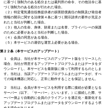
に基づく強制力のある処分または裁判所の命令、その他法令に基
づく強制力のある処分が行われた場合。
（２）特定電気通信役務提供者の損害賠償責任の制限及び発信者
情報の開示に関する法律第４条に基づく開示請求の要件が充足さ
れたと当社が判断した場合。
（３）他人の生命、身体、財産または名誉、プライバシーの保護
のために必要があると当社が判断した場合。
（４）会員の同意がある場合。
（５）本サービスの適切な運営上必要がある場合。
第２２条（本サービスのアップデート）
１ 会員は、当社が本サービスのアップデート版をリリースした
場合、当社が用意するアップデートプログラムまたはデータをダ
ウンロードし、本サービスを最新版に保って利用するものとしま
す。当社は、当該アップデートプログラムまたはデータが、すべ
ての端末機器に対応し、正常に動作することを保証しません。
２ 当社は、会員が本サービスを利用する際に接続が必要となる
サーバー（以下、「サーバー」といいます。）に接続した際、サ
ーバー側より自動的に会員のクライアントを適正化・最新化する
アップデートプログラムまたはデータをダウンロードするよう求
める場合があります。