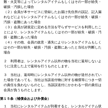
難・火災等によってレンタルアイテムもしくはその一部が紛失・
破損・汚損した場合
（２）会員が本サービスに登録したお届け先住所の誤記、記入漏
れなどによりレンタルアイテムもしくはその一部が紛失・破損・
汚損・盗難にあった場合
（３）会員が諸規定に定める方法を守らずサービスを利用したこ
とにより、レンタルアイテムもしくはその一部が紛失・破損・汚
損・盗難にあった場合
（４）その他、会員の故意・過失によりレンタルアイテムもしく
はその一部が紛失・破損・汚損・盗難にあったと当社が判断した
場合
２ 利用者は、レンタルアイテム以外の物を当社に返却しないよ
うに注意した上で返却を行うものとします。
３ 当社は、返却時にレンタルアイテム以外の物が送付されてい
た場合であっても、当社は当該送付物に対する補償等につき一切
の責任を負わないものとし、当該誤送付にかかわる一切の責任は
会員が負うものとします。
第１５条（補償金および弁償金）
１ 当社にレンタルアイテムが到着すると、レンタルアイテム状