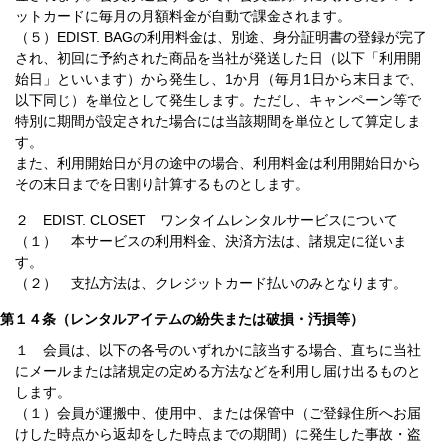
ットカードに毎月の月額料金が自動で課金されます。
（５）EDIST. BAGの利用料金は、別途、身分証明書の登録が完了
され、初回に予約された商品を当社が発送した日（以下「利用開
始日」といいます）から発生し、1か月（毎月1日から末日まで、
以下同じ）を単位として発生します。ただし、キャンペーン等で
特別に期間が設定された場合には当該期間を単位として算定しま
す。
また、利用開始日が月の途中の場合、利用料金は利用開始日から
その末日までを日割り計算するものとします。
２ EDIST. CLOSET ワンタイムレンタルサービスについて
（１） 本サービスの利用料金、決済方法は、諸規定に従いま
す。
（２） 支払方法は、クレジットカード払いのみとなります。
第１４条（レンタルアイテムの紛失または破損・汚損等）
１ 会員は、以下の各号のいずれかに該当する場合、直ちに当社
にメールまたは諸規定の定める方法などを利用し届け出るものと
します。
（１）会員が運搬中、使用中、または保管中（ご登録住所へお届
けした時点から返却をした時点までの期間）に発生した事故・盗