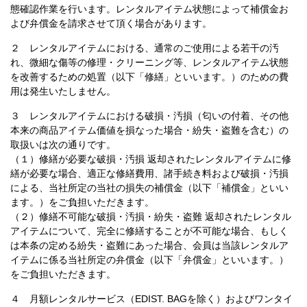
態確認作業を行います。レンタルアイテム状態によって補償金お
よび弁償金を請求させて頂く場合があります。
２ レンタルアイテムにおける、通常のご使用による若干の汚
れ、微細な傷等の修理・クリーニング等、レンタルアイテム状態
を改善するための処置（以下「修繕」といいます。）のための費
用は発生いたしません。
３ レンタルアイテムにおける破損・汚損（匂いの付着、その他
本来の商品アイテム価値を損なった場合・紛失・盗難を含む）の
取扱いは次の通りです。
（１）修繕が必要な破損・汚損 返却されたレンタルアイテムに修
繕が必要な場合、適正な修繕費用、諸手続き料および破損・汚損
による、当社所定の当社の損失の補償金（以下「補償金」といい
ます。）をご負担いただきます。
（２）修繕不可能な破損・汚損・紛失・盗難 返却されたレンタル
アイテムについて、完全に修繕することが不可能な場合、もしく
は本条の定める紛失・盗難にあった場合、会員は当該レンタルア
イテムに係る当社所定の弁償金（以下「弁償金」といいます。）
をご負担いただきます。
４ 月額レンタルサービス（EDIST. BAGを除く）およびワンタイ