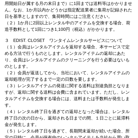
用開始日が属する月の末日まで）に1回までは送料等はかかりませ
ん。なお、1か月以内かどうかは指定配送業者に集荷が記録された
日を基準としますので、集荷時間にはご注意ください。
（２）1か月に2回以上レンタル中のアイテムを交換する場合、荷
造手数料として1回につき1,100円（税込）がかかります。
３ EDIST. CLOSET ワンタイムレンタルサービスについて
（１）会員はレンタルアイテムを返却する場合、本サービスで定
める方法で行うものとします。レンタルアイテムの返却にあた
り、会員はレンタルアイテムのクリーニングを行う必要はないも
のとします。
（２）会員が返送してから、当社において、レンタルアイテムの
返却処理が完了するまで一定の日数を要します。
（３）レンタルアイテムの発送に関する送料は別途負担となりま
すが、返却に関する送料は会費に含まれています。ただし、レン
タルアイテムを交換する場合には、送料または手数料が発生しま
す。
（４）レンタル終了日を過ぎての返却となった場合は、レンタル
終了日の次の日から、返却される日までの間、１日ごとに延滞料
金が発生します。
（５）レンタル終了日を過ぎて、長期間未返却が続いた場合、所
定の日時に、会員が保有中のレンタルアイテムを当社から買い取