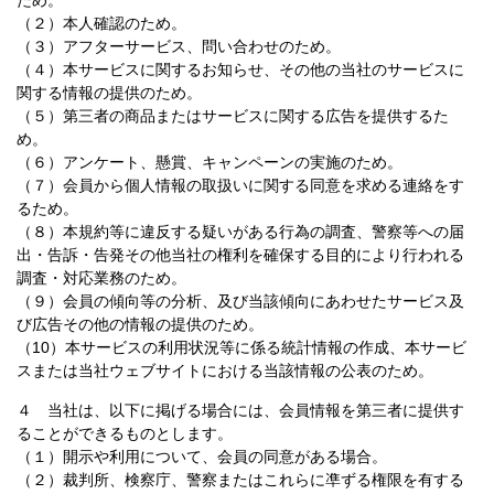
ため。
（２）本人確認のため。
（３）アフターサービス、問い合わせのため。
（４）本サービスに関するお知らせ、その他の当社のサービスに
関する情報の提供のため。
（５）第三者の商品またはサービスに関する広告を提供するた
め。
（６）アンケート、懸賞、キャンペーンの実施のため。
（７）会員から個人情報の取扱いに関する同意を求める連絡をす
るため。
（８）本規約等に違反する疑いがある行為の調査、警察等への届
出・告訴・告発その他当社の権利を確保する目的により行われる
調査・対応業務のため。
（９）会員の傾向等の分析、及び当該傾向にあわせたサービス及
び広告その他の情報の提供のため。
（10）本サービスの利用状況等に係る統計情報の作成、本サービ
スまたは当社ウェブサイトにおける当該情報の公表のため。
４ 当社は、以下に掲げる場合には、会員情報を第三者に提供す
ることができるものとします。
（１）開示や利用について、会員の同意がある場合。
（２）裁判所、検察庁、警察またはこれらに凖ずる権限を有する