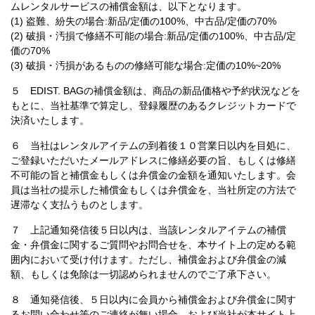
ムレンタルサービスの補償金額は、以下となります。
(1) 盗難、紛失の場合:新品/定価の100%、中古品/定価の70%
(2) 破損・汚損で修繕不可能の場合:新品/定価の100%、中古品/定
価の70%
(3) 破損・汚損があるものの修繕可能な場合:定価の10%~20%
５ EDIST. BAGの補償金額は、商品の新品価格や予約状況などを
もとに、当社基準で算定し、登録履歴のあるクレジットカードで
決済いたします。
６ 当社はレンタルアイテムの到着後１０営業日以内を目処に、
ご登録いただいたメールアドレスに修繕必要の旨、もしくは修繕
不可能の旨と補償金もしくは弁償金の金額を通知いたします。会
員は当社の提示した補償金もしくは弁償金を、当社所定の方法で
遅滞なく支払うものとします。
７ 上記通知発信後５日以内は、当該レンタルアイテムの補償
金・弁償金に関するご質問やお問合せを、本サイト上の定める範
囲内において受け付けます。ただし、補償金および弁償金の減
額、もしくは免除は一切認められませんのでご了承下さい。
８ 通知発信後、５日以内に会員から補償金および弁償金に関す
るお問い合わせ等のご連絡が無い場合、および当社が本サイト上