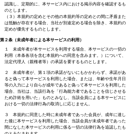
認識し、定期的に、本サービス内における掲示内容を確認するも
のとします。
（３）本規約の定めとその他の本規約等の定めとの間に矛盾また
は抵触が存在する場合、当社が別途定める場合を除き、本規約の
定めが優先するものとします。
第２条（未成年者による本サービスの利用）
１ 未成年者が本サービスを利用する場合、本サービスの一切の
利用（本条各項を含む本規約への同意を含みます。）について、
法定代理人（親権者等）の承諾を要するものとします。
２ 未成年者が、第１項の承諾がないにもかかわらず、承諾があ
ると偽って本サービスを利用した場合、または、年齢や生年月日
等の入力により自らが成年であると偽って本サービスを利用した
場合、当社は、当該行為を「行為能力者であることを信じさせる
ため詐術を用いた」ものとみなし、当該会員による本サービスに
おける一切の法律行為の取消しに応じません。
３ 本規約に同意した時に未成年者であった会員が、成年に達し
た後に本サービスを利用した場合、当該会員が未成年者であった
間になした本サービスの利用に係る一切の法律行為を追認したも
のとみなされます。