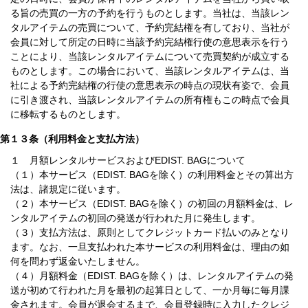
る旨の売買の一方の予約を行うものとします。当社は、当該レン
タルアイテムの売買について、予約完結権を有しており、当社が
会員に対して所定の日時に当該予約完結権行使の意思表示を行う
ことにより、当該レンタルアイテムについて売買契約が成立する
ものとします。この場合において、当該レンタルアイテムは、当
社による予約完結権の行使の意思表示の時点の現状有姿で、会員
に引き渡され、当該レンタルアイテムの所有権もこの時点で会員
に移転するものとします。
第１３条（利用料金と支払方法）
１ 月額レンタルサービスおよびEDIST. BAGについて
（１）本サービス（EDIST. BAGを除く）の利用料金とその算出方
法は、諸規定に従います。
（２）本サービス（EDIST. BAGを除く）の初回の月額料金は、レ
ンタルアイテムの初回の発送が行われた月に発生します。
（３）支払方法は、原則としてクレジットカード払いのみとなり
ます。なお、一旦支払われた本サービスの利用料金は、理由の如
何を問わず返金いたしません。
（４）月額料金（EDIST. BAGを除く）は、レンタルアイテムの発
送が初めて行われた月を最初の起算日として、一か月毎に毎月課
金されます。会員が退会するまで、会員登録時に入力したクレジ