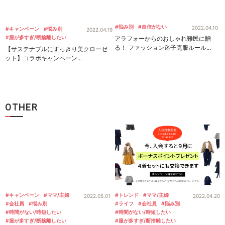
#悩み別
#自信がない
2022.04.10
#キャンペーン
#悩み別
2022.04.19
#服が多すぎ/断捨離したい
アラフォーからのおしゃれ難民に贈
る！ ファッション迷子克服ルール...
【サステナブルにすっきり美クローゼ
ット】コラボキャンペーン...
OTHER
#キャンペーン
#ママ/主婦
#トレンド
#ママ/主婦
2022.05.01
2022.04.20
#会社員
#悩み別
#ライフ
#会社員
#悩み別
#時間がない/時短したい
#時間がない/時短したい
#服が多すぎ/断捨離したい
#服が多すぎ/断捨離したい