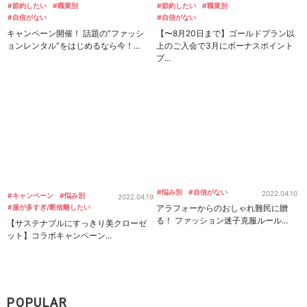
#節約したい
#職業別
#節約したい
#職業別
#自信がない
#自信がない
キャンペーン開催！ 話題の”ファッシ
【〜8月20日まで】ゴールドプラン以
ョンレンタル”をはじめるなら今！...
上のご入会で3月にボーナスポイント
プ...
#悩み別
#自信がない
2022.04.10
#キャンペーン
#悩み別
2022.04.19
#服が多すぎ/断捨離したい
アラフォーからのおしゃれ難民に贈
る！ ファッション迷子克服ルール...
【サステナブルにすっきり美クローゼ
ット】コラボキャンペーン...
POPULAR