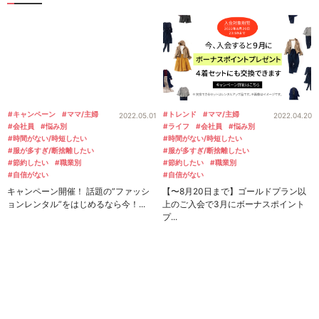
#キャンペーン
#ママ/主婦
#トレンド
#ママ/主婦
2022.05.01
2022.04.20
#会社員
#悩み別
#ライフ
#会社員
#悩み別
#時間がない/時短したい
#時間がない/時短したい
#服が多すぎ/断捨離したい
#服が多すぎ/断捨離したい
#節約したい
#職業別
#節約したい
#職業別
#自信がない
#自信がない
キャンペーン開催！ 話題の”ファッシ
【〜8月20日まで】ゴールドプラン以
ョンレンタル”をはじめるなら今！...
上のご入会で3月にボーナスポイント
プ...