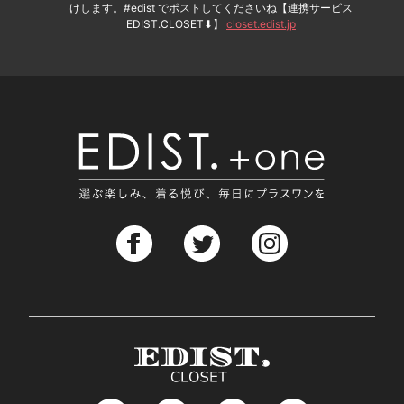
けします。#edist でポストしてくださいね【連携サービス
EDIST.CLOSET⬇︎】
closet.edist.jp
EDIS
EDIST. CLOSET