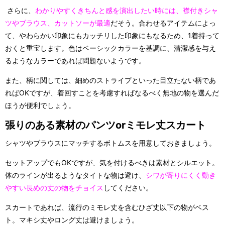
さらに、
わかりやすくきちんと感を演出したい時には、襟付きシャ
ツやブラウス、カットソーが最適
だそう。合わせるアイテムによっ
て、やわらかい印象にもカッチリした印象にもなるため、1着持って
おくと重宝します。色はベーシックカラーを基調に、清潔感を与え
るようなカラーであれば問題ないようです。
また、柄に関しては、細めのストライプといった目立たない柄であ
ればOKですが、着回すことを考慮すればなるべく無地の物を選んだ
ほうが便利でしょう。
張りのある素材のパンツorミモレ丈スカート
シャツやブラウスにマッチするボトムスを用意しておきましょう。
セットアップでもOKですが、気を付けるべきは素材とシルエット。
体のラインが出るようなタイトな物は避け、
シワが寄りにくく動き
やすい長めの丈の物をチョイス
してください。
スカートであれば、流行のミモレ丈を含むひざ丈以下の物がベス
ト。マキシ丈やロング丈は避けましょう。