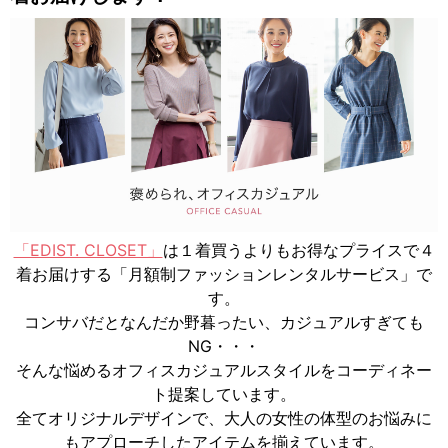
「EDIST. CLOSET」
は
１着買うよりもお得なプライスで４
着お届け
する「月額制ファッションレンタルサービス」で
す。
コンサバだとなんだか野暮ったい、カジュアルすぎても
NG・・・
そんな
悩めるオフィスカジュアルスタイルをコーディネー
ト提案
しています。
全てオリジナルデザインで、
大人の女性の体型のお悩みに
もアプローチ
したアイテムを揃えています。