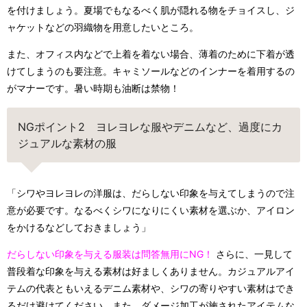
を付けましょう。夏場でもなるべく肌が隠れる物をチョイスし、ジ
ャケットなどの羽織物を用意したいところ。
また、オフィス内などで上着を着ない場合、薄着のために下着が透
けてしまうのも要注意。キャミソールなどのインナーを着用するの
がマナーです。暑い時期も油断は禁物！
NGポイント2 ヨレヨレな服やデニムなど、過度にカ
ジュアルな素材の服
「シワやヨレヨレの洋服は、だらしない印象を与えてしまうので注
意が必要です。なるべくシワになりにくい素材を選ぶか、アイロン
をかけるなどしておきましょう」
だらしない印象を与える服装は問答無用にNG！
さらに、一見して
普段着な印象を与える素材は好ましくありません。カジュアルアイ
テムの代表ともいえるデニム素材や、シワの寄りやすい素材はでき
るだけ避けてください。また、ダメージ加工が施されたアイテムな