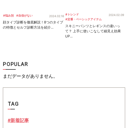
#トレンド
2024.02.09
#悩み別
#自信がない
2024.02.16
#定番・ベーシックアイテム
顔タイプ診断を徹底解説！8つのタイプ
スキニーパンツとレギンスの違いっ
の特徴とセルフ診断方法を紹介...
て？ 上手に使いこなして細見え効果
UP...
POPULAR
まだデータがありません。
TAG
#新着記事