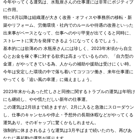
今年やってくる運気は、水瓶座さんの仕事運には非常にポジティブ
に作用。
特に6月以降は組織運が大きく改善・オフィスや事務所の移転・新
築やリフォーム、労働環境・社内でのルールや待遇の改善といった
出来事がベースとなって、仕事へのやり甲斐が出てくると同時に、
ストレートに実力を発揮できるようになってくるでしょう。
基本的には欲薄めの 水瓶座さんには珍しく、2023年末頃から自立
心とお金を稼ぐ事に対する欲求は高まっているものの、「自力型の
金運」がやってきている為、人からの補助や援助は受けにくい時。
今年は安定した環境の中で落ち着いてコツコツ働き、来年仕事運に
やってくる「追い風の幸運」に備えましょう。
2023年末からあった忙しさと同僚に関するトラブルの運気は年明け
にも継続し、やや慌ただしい新年の仕事運。
この運気は2月頭まで続きますが、2月に入ると急激にスローダウン
し、仕事のキャンセルや停止・予想外の長期休暇などがやってくる
運気あり。そのギャップに驚くかもしれません。
強制的に休まされるような運気は3月半ばまで続いたのち、再びあ
なたに再起動の運気が巡ります。