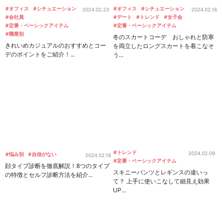
#オフィス
#シチュエーション
#オフィス
#シチュエーション
2024.02.23
2024.02.16
#会社員
#デート
#トレンド
#女子会
#定番・ベーシックアイテム
#定番・ベーシックアイテム
#職業別
冬のスカートコーデ おしゃれと防寒
きれいめカジュアルのおすすめとコー
を両立したロングスカートを着こなそ
デのポイントをご紹介！...
う...
#トレンド
2024.02.09
#悩み別
#自信がない
2024.02.16
#定番・ベーシックアイテム
顔タイプ診断を徹底解説！8つのタイプ
スキニーパンツとレギンスの違いっ
の特徴とセルフ診断方法を紹介...
て？ 上手に使いこなして細見え効果
UP...