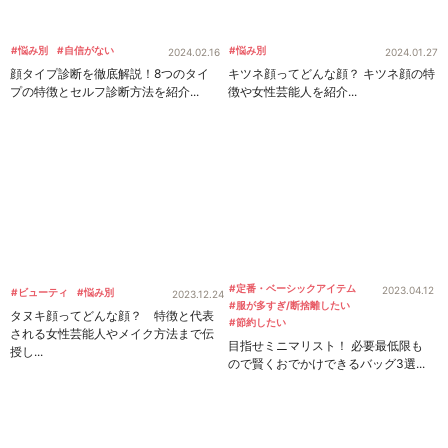
#悩み別
#自信がない
#悩み別
2024.02.16
2024.01.27
顔タイプ診断を徹底解説！8つのタイ
キツネ顔ってどんな顔？ キツネ顔の特
プの特徴とセルフ診断方法を紹介...
徴や女性芸能人を紹介...
#定番・ベーシックアイテム
2023.04.12
#ビューティ
#悩み別
2023.12.24
#服が多すぎ/断捨離したい
タヌキ顔ってどんな顔？ 特徴と代表
#節約したい
される女性芸能人やメイク方法まで伝
目指せミニマリスト！ 必要最低限も
授し...
ので賢くおでかけできるバッグ3選...