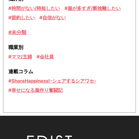
時間がない/時短したい
服が多すぎ/断捨離したい
節約したい
自信がない
#未分類
職業別
ママ/主婦
会社員
連載コラム
ShareHappiness!-シェアするシアワセ-
幸せになる服作り奮闘記
EDIS