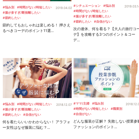
#シチュエーション
#悩み別
2019.03.1
#悩み別
#時間がない/時短したい
2019.04.02
#時間がない/時短したい
#服が多すぎ/断捨離したい
#服が多すぎ/断捨離したい
#節約したい
#節約したい
#自信がない
節約してもおしゃれは楽しめる！ 押さえ
次の連休、何を着る？【大人の旅行コ
るべきコーデのポイント11選...
デ】を攻略する3つのポイント＆コー
デ...
#ママ/主婦
#悩み別
2018.12.
#悩み別
#時間がない/時短したい
2018.12.07
#時間がない/時短したい
#職業別
#服が多すぎ/断捨離したい
#自信がない
#節約したい
#自信がない
どんな服装が正解？ 失敗しない授業参
何を着たらいいかわからない！ アラフォ
ファッションのポイント...
ー女性はなぜ服装に悩む？...