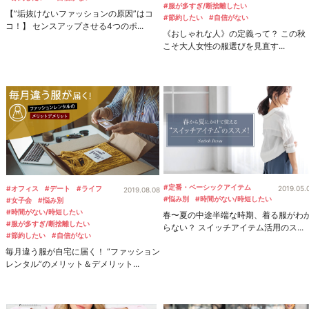
#服が多すぎ/断捨離したい
【”垢抜けないファッションの原因”はコ
#節約したい
#自信がない
コ！】 センスアップさせる4つのポ...
《おしゃれな人》の定義って？ この秋
こそ大人女性の服選びを見直す...
#定番・ベーシックアイテム
2019.05.
#オフィス
#デート
#ライフ
2019.08.08
#悩み別
#時間がない/時短したい
#女子会
#悩み別
#時間がない/時短したい
春〜夏の中途半端な時期、着る服がわ
#服が多すぎ/断捨離したい
らない？ スイッチアイテム活用のス...
#節約したい
#自信がない
毎月違う服が自宅に届く！ “ファッション
レンタル”のメリット＆デメリット...