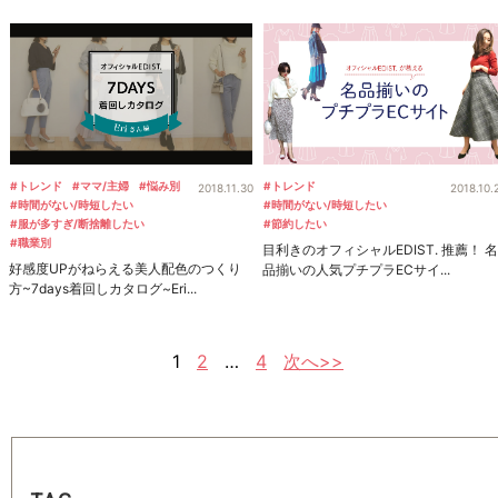
#トレンド
#ママ/主婦
#悩み別
#トレンド
2018.11.30
2018.10.
#時間がない/時短したい
#時間がない/時短したい
#服が多すぎ/断捨離したい
#節約したい
#職業別
目利きのオフィシャルEDIST. 推薦！ 名
好感度UPがねらえる美人配色のつくり
品揃いの人気プチプラECサイ...
方~7days着回しカタログ~Eri...
1
2
…
4
次へ>>