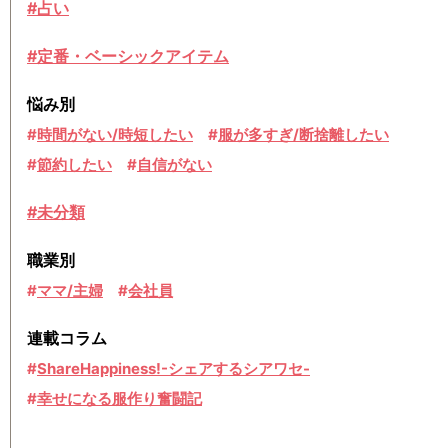
#占い
#定番・ベーシックアイテム
悩み別
時間がない/時短したい
服が多すぎ/断捨離したい
節約したい
自信がない
#未分類
職業別
ママ/主婦
会社員
連載コラム
ShareHappiness!-シェアするシアワセ-
幸せになる服作り奮闘記