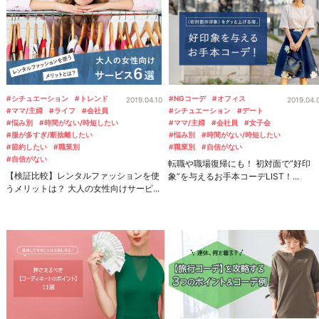
#シチュエーション
#トレンド
#NGコーデ
#オフィス
2019.04.10
2019.04.
#ママ/主婦
#ライフ
#会社員
#シチュエーション
#デート
#悩み別
#時間がない/時短したい
#ママ/主婦
#会社員
#女子会
#服が多すぎ/断捨離したい
#悩み別
#時間がない/時短したい
#節約したい
#職業別
#職業別
#自信がない
#自信がない
転職や職場復帰にも！ 初対面で”好印
【検証比較】レンタルファッションを使
象”を与えるお手本コーデLIST！...
うメリットは？ 大人の女性向けサービ...