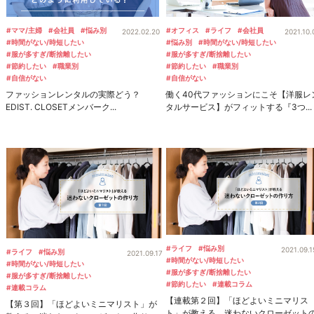
#ママ/主婦
#会社員
#悩み別
#オフィス
#ライフ
#会社員
2022.02.20
2021.10.
#時間がない/時短したい
#悩み別
#時間がない/時短したい
#服が多すぎ/断捨離したい
#服が多すぎ/断捨離したい
#節約したい
#職業別
#節約したい
#職業別
#自信がない
#自信がない
ファッションレンタルの実際どう？
働く40代ファッションにこそ【洋服レ
EDIST. CLOSETメンバーク...
タルサービス】がフィットする『3つ...
#ライフ
#悩み別
2021.09.1
#ライフ
#悩み別
2021.09.17
#時間がない/時短したい
#時間がない/時短したい
#服が多すぎ/断捨離したい
#服が多すぎ/断捨離したい
#節約したい
#連載コラム
#連載コラム
【連載第２回】「ほどよいミニマリス
【第３回】「ほどよいミニマリスト」が
ト」が教える、迷わないクローゼット