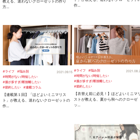
教える、迷わないクローゼットの作り
作...
方...
#ライフ
#悩み別
2021.08.
#ライフ
#悩み別
2021.09.15
#時間がない/時短したい
#時間がない/時短したい
#服が多すぎ/断捨離したい
#服が多すぎ/断捨離したい
#節約したい
#節約したい
#連載コラム
【衣替え前に必見！】ほどよいミニマ
【連載第１回】「ほどよいミニマリス
ストが教える、夏から秋へのクローゼ
ト」が教える、迷わないクローゼットの
ッ...
作...