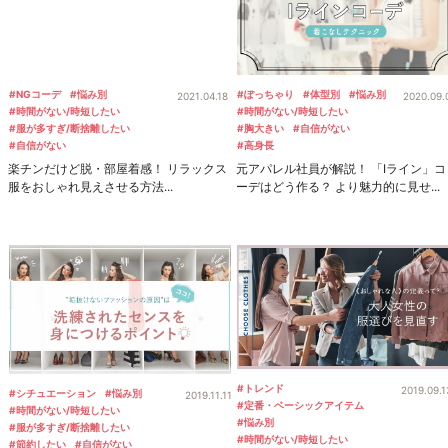
#NGコーデ
#悩み別
#ぽっちゃり
#体型別
#悩み別
2021.04.18
2020.09.
#時間がない/時短したい
#時間がない/時短したい
#服が多すぎ/断捨離したい
#胸大きい
#自信がない
#自信がない
#高身長
楽チンだけど脱・部屋着感！ リラックス
元アパレル社員が解説！ 「Iライン」コ
服をおしゃれ見えさせる方法...
ーデはどう作る？ より魅力的に見せ...
#トレンド
2019.09.1
#シチュエーション
#悩み別
2019.11.11
#定番・ベーシックアイテム
#時間がない/時短したい
#悩み別
#服が多すぎ/断捨離したい
#時間がない/時短したい
#節約したい
#自信がない