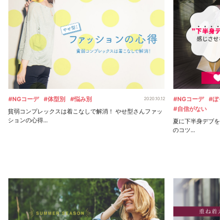
#NGコーデ
#体型別
#悩み別
#NGコーデ
#ぽ
2020.10.12
#自信がない
貧弱コンプレックスは着こなしで解消！ やせ型さんファッ
ションの心得...
夏に下半身デブを
のコツ...