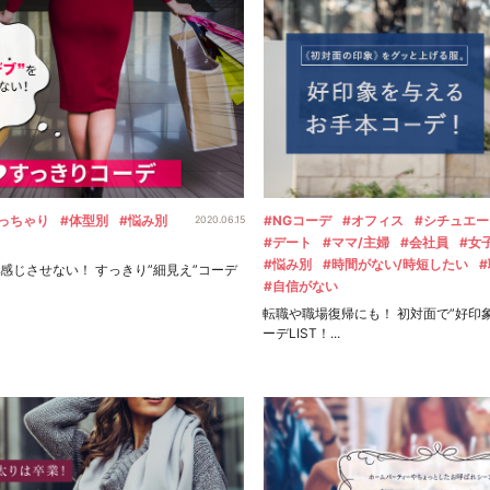
っちゃり
#体型別
#悩み別
#NGコーデ
#オフィス
#シチュエ
2020.06.15
#デート
#ママ/主婦
#会社員
#女
#悩み別
#時間がない/時短したい
感じさせない！ すっきり”細見え”コーデ
#自信がない
転職や職場復帰にも！ 初対面で”好印
ーデLIST！...