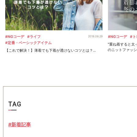
#NGコーデ
#ライフ
#NGコーデ
#ト
2018.06.29
#定番・ベーシックアイテム
"重ね着すると太
のニットファッシ..
【これで解決！】薄着でも下着が透けないコツとは？...
TAG
#新着記事