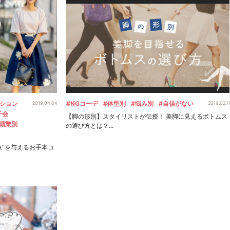
ーション
#NGコーデ
#体型別
#悩み別
#自信がない
2019.04.04
2019.02.11
子会
【脚の形別】スタイリストが伝授！ 美脚に見えるボトムス
#職業別
の選び方とは？...
象”を与えるお手本コ