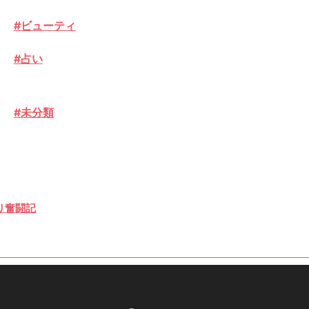
#ビューティ
#占い
#未分類
り奮闘記