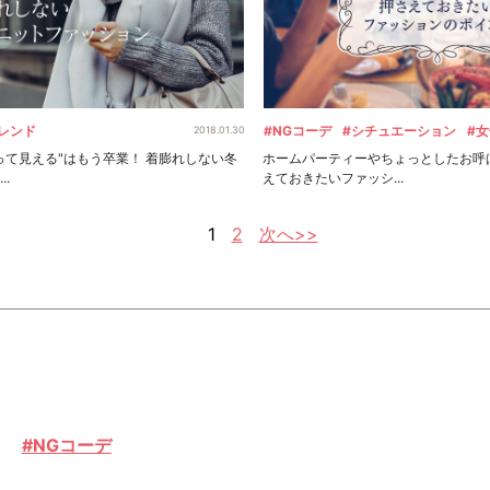
レンド
#NGコーデ
#シチュエーション
#
2018.01.30
って見える"はもう卒業！ 着膨れしない冬
ホームパーティーやちょっとしたお呼
.
えておきたいファッシ...
1
2
次へ>>
#NGコーデ