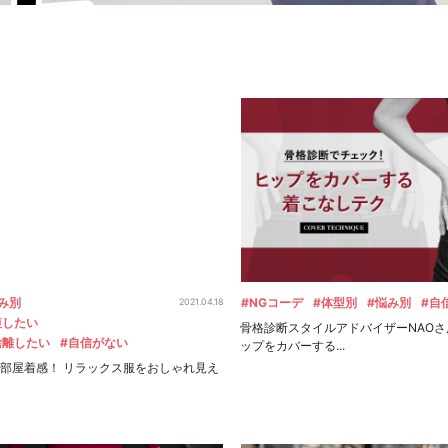
み別
#NGコーデ
#体型別
#悩み別
#自
2021.04.18
短したい
骨格診断スタイルアドバイザーNAOさ
捨離したい
#自信がない
ップをカバーする...
部屋着感！ リラックス服をおしゃれ見え