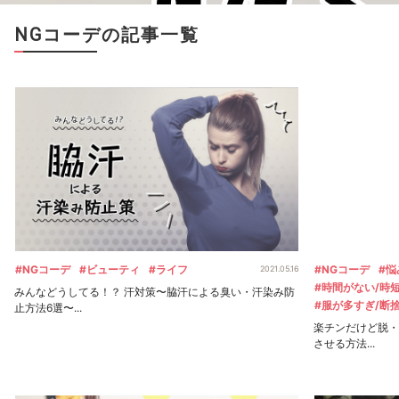
NGコーデの記事一覧
#NGコーデ
#ビューティ
#ライフ
#NGコーデ
#悩
2021.05.16
#時間がない/時
みんなどうしてる！？ 汗対策〜脇汗による臭い・汗染み防
#服が多すぎ/断
止方法6選〜...
楽チンだけど脱・
させる方法...