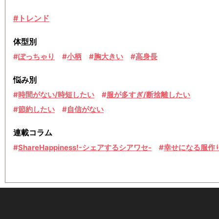
#トレンド
体型別
ぽっちゃり
小柄
胸大きい
高身長
悩み別
時間がない/時短したい
服が多すぎ/断捨離したい
節約したい
自信がない
連載コラム
ShareHappiness!-シェアするシアワセ-
幸せになる服作