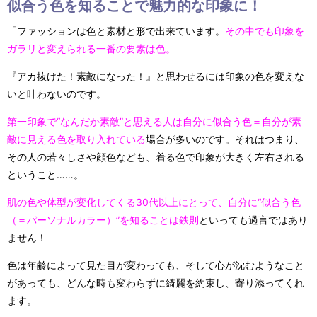
似合う色を知ることで魅力的な印象に！
「ファッションは色と素材と形で出来ています。
その中でも印象を
ガラリと変えられる一番の要素は色。
『アカ抜けた！素敵になった！』と思わせるには印象の色を変えな
いと叶わないのです。
第一印象で“なんだか素敵”と思える人は自分に似合う色＝自分が素
敵に見える色を取り入れている
場合が多いのです。それはつまり、
その人の若々しさや顔色なども、着る色で印象が大きく左右される
ということ……。
肌の色や体型が変化してくる30代以上にとって、自分に“似合う色
（＝パーソナルカラー）”を知ることは鉄則
といっても過言ではあり
ません！
色は年齢によって見た目が変わっても、そして心が沈むようなこと
があっても、どんな時も変わらずに綺麗を約束し、寄り添ってくれ
ます。