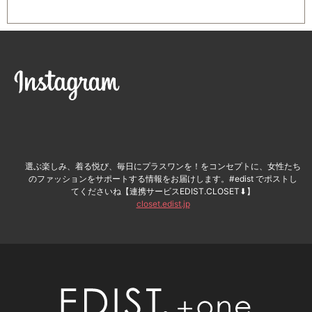
instagram
選ぶ楽しみ、着る悦び、毎日にプラスワンを！をコンセプトに、女性たち
のファッションをサポートする情報をお届けします。#edist でポストし
てくださいね【連携サービスEDIST.CLOSET⬇︎】
closet.edist.jp
EDIS