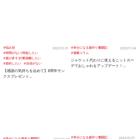
#悩み別
#幸せになる服作り奮闘記
2023.12.01
2023.11.04
#時間がない/時短したい
#連載コラム
#服が多すぎ/断捨離したい
ジャケット代わりに使えるニットカー
#節約したい
#自信がない
デでおしゃれをアップデート！...
【感謝の気持ちを込めて】8周年サン
クスプレゼント...
#幸せになる服作り奮闘記
2023.10.21
#幸せになる服作り奮闘記