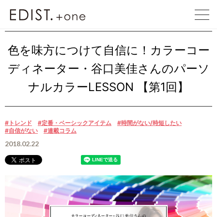
EDIST. +one
EDIST. +one
色を味方につけて自信に！カラー……
色を味方につけて自信に！カラーコー
ディネーター・谷口美佳さんのパーソ
ナルカラーLESSON 【第1回】
#トレンド
#定番・ベーシックアイテム
#時間がない/時短したい
#自信がない
#連載コラム
2018.02.22