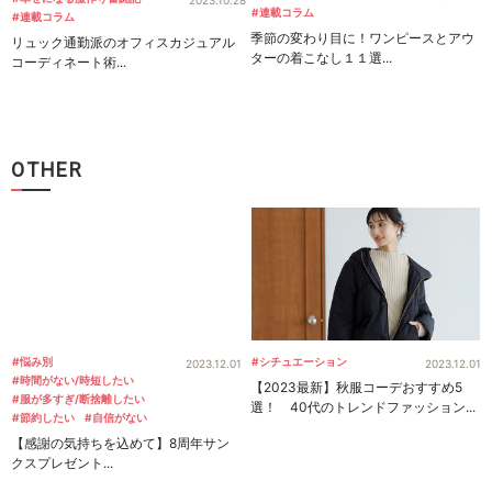
2023.10.28
#連載コラム
#連載コラム
季節の変わり目に！ワンピースとアウ
リュック通勤派のオフィスカジュアル
ターの着こなし１１選...
コーディネート術...
OTHER
#悩み別
#シチュエーション
2023.12.01
2023.12.01
#時間がない/時短したい
【2023最新】秋服コーデおすすめ5
#服が多すぎ/断捨離したい
選！ 40代のトレンドファッション...
#節約したい
#自信がない
【感謝の気持ちを込めて】8周年サン
クスプレゼント...