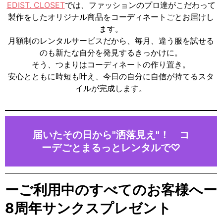
EDIST. CLOSET
では、ファッションのプロ達がこだわって
製作をしたオリジナル商品を
コーディネートごと
お届けし
ます。
月額制のレンタルサービス
だから、毎月、
違う服を試せる
のも新たな自分を発見するきっかけに。
そう、つまりは
コーディネートの作り置き
。
安心とともに時短も叶え、今日の自分に自信が持てるスタ
イルが完成します。
届いたその日から"洒落見え"！ コ
ーデごとまるっとレンタルで♡
ーご利用中のすべてのお客様へー
8周年サンクスプレゼント