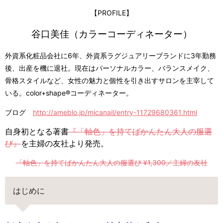
【PROFILE】
谷口美佳（カラーコーディネーター）
外資系化粧品会社に6年、外資系ラグジュアリーブランドに3年勤務
後、出産を機に退社。現在はパーソナルカラー、バランスメイク、
骨格スタイルなど、女性の魅力と個性を引き出すサロンを主宰して
いる。color+shape®コーディネーター。
ブログ
http://ameblo.jp/micanail/entry-11729680361.html
自身初となる著書
『「軸色」を持てばかんたん大人の服選
び』
を主婦の友社より発売。
「軸色」を持てばかんたん大人の服選び ¥1,300／主婦の友社
はじめに