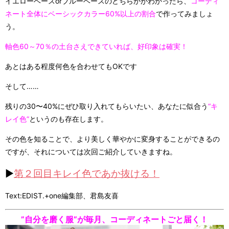
イエローベースorブルーベースのどちらかがわかったら、
コーディ
ネート全体にベーシックカラー60%以上の割合
で作ってみましょ
う。
軸色60～70％の土台さえできていれば、好印象は確実！
あとはある程度何色を合わせてもOKです
そして……
残りの30〜40%にぜひ取り入れてもらいたい、あなたに似合う
“キ
レイ色”
というのも存在します。
その色を知ることで、より美しく華やかに変身することができるの
ですが、それについては次回ご紹介していきますね。
▶︎
第２回目キレイ色であか抜ける！
Text:EDIST.+one編集部、君島友喜
”自分を磨く服”が毎月、コーディネートごと届く！