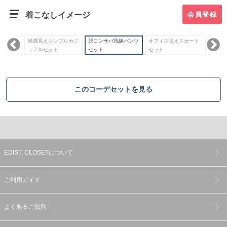
着こなしイメージ
会員登録
カートセ
綺麗見えシンプルカジ
脱コンサバ洗練パンツ
オフィス映えスカート
こなれ
ュアルセット
セット
セット
ュアル
このコーデセットを見る
EDIST. CLOSETについて
ご利用ガイド
よくあるご質問