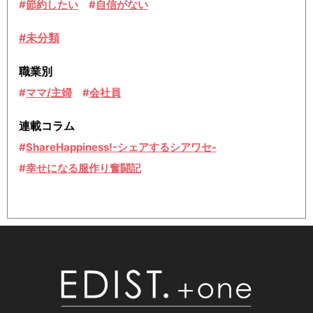
節約したい
自信がない
#未分類
職業別
ママ/主婦
会社員
連載コラム
ShareHappiness!-シェアするシアワセ-
幸せになる服作り奮闘記
EDIS