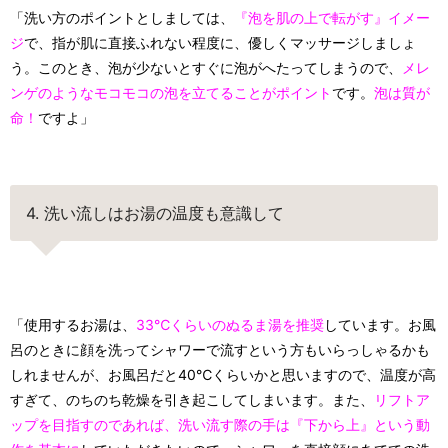
「洗い方のポイントとしましては、
『泡を肌の上で転がす』イメー
ジ
で、指が肌に直接ふれない程度に、優しくマッサージしましょ
う。このとき、泡が少ないとすぐに泡がへたってしまうので、
メレ
ンゲのようなモコモコの泡を立てることがポイント
です。
泡は質が
命！
ですよ」
4. 洗い流しはお湯の温度も意識して
「使用するお湯は、
33℃くらいのぬるま湯を推奨
しています。お風
呂のときに顔を洗ってシャワーで流すという方もいらっしゃるかも
しれませんが、お風呂だと40℃くらいかと思いますので、温度が高
すぎて、のちのち乾燥を引き起こしてしまいます。また、
リフトア
ップを目指すのであれば、洗い流す際の手は『下から上』という動