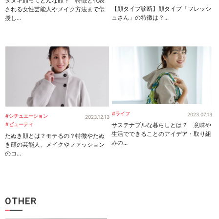
タヌキ顔ってどんな顔？ 特徴と代表
【顔タイプ診断】顔タイプ「フレッシ
される女性芸能人やメイク方法まで伝
ュさん」の特徴は？...
授し...
#ライフ
2023.07.13
#シチュエーション
2023.12.13
#ビューティ
サステナブルな暮らしとは？ 意味や
生活でできることのアイデア・取り組
たぬき顔とは？モテるの？特徴やたぬ
みの...
き顔の芸能人、メイクやファッション
のコ...
OTHER