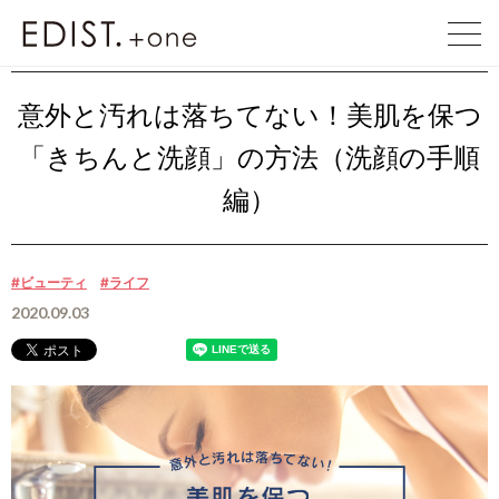
EDIST. +one
EDIST. +one
意外と汚れは落ちてない！美肌を……
意外と汚れは落ちてない！美肌を保つ
「きちんと洗顔」の方法（洗顔の手順
編）
#ビューティ
#ライフ
2020.09.03