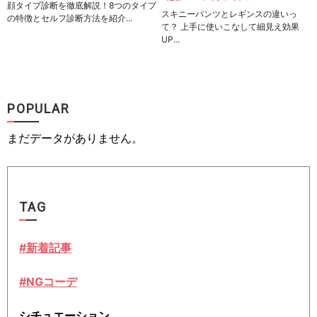
顔タイプ診断を徹底解説！8つのタイプ
スキニーパンツとレギンスの違いっ
の特徴とセルフ診断方法を紹介...
て？ 上手に使いこなして細見え効果
UP...
POPULAR
まだデータがありません。
TAG
#新着記事
#NGコーデ
シチュエーション